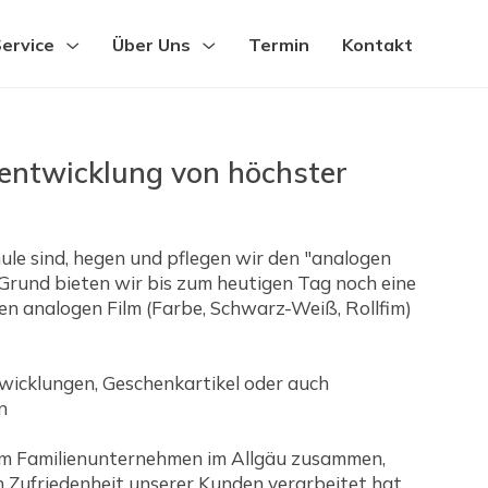
ervice
Über Uns
Termin
Kontakt
rentwicklung von höchster
ule sind, hegen und pflegen wir den "analogen
m Grund bieten wir bis zum heutigen Tag noch eine
en analogen Film (Farbe, Schwarz-Weiß, Rollfim)
twicklungen, Geschenkartikel oder auch
n
inem Familienunternehmen im Allgäu zusammen,
n Zufriedenheit unserer Kunden verarbeitet hat.