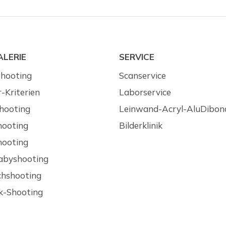
ALERIE
SERVICE
shooting
Scanservice
-Kriterien
Laborservice
hooting
Leinwand-Acryl-AluDibon
hooting
Bilderklinik
hooting
abyshooting
hshooting
k-Shooting