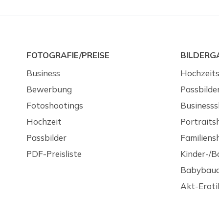
FOTOGRAFIE/PREISE
BILDERG
Business
Hochzeit
Bewerbung
Passbilder
Fotoshootings
Businesss
Hochzeit
Portraits
Passbilder
Familiens
PDF-Preisliste
Kinder-/B
Babybauc
Akt-Eroti